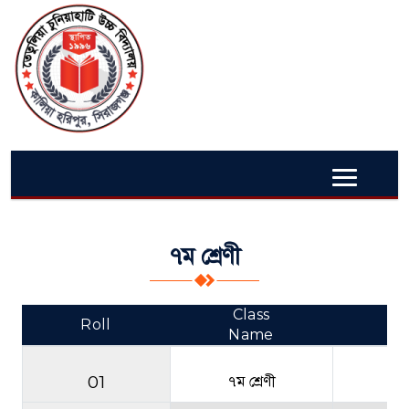
৭ম শ্রেণী
Class
Roll
Re
Name
01
৭ম শ্রেণী