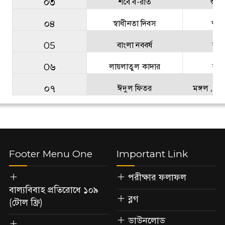
০৩
শবে ব-রাত
শুক্র
০৪
স্বাধীনতা দিবস
শনি 
05
বাংলা নববর্ষ
বুধ 
0৬
লায়লাতুল কাদার
বুধ 
০৭
ঈদুল ফিতর
মঙ্গল , বুধ
Footer Menu One
Important Link
পরীক্ষার ফলাফল
বাল্যবিবাহ প্রতিরোধে ১০৯
ব্লগ
(টোল ফ্রি)
ডাউনলোড