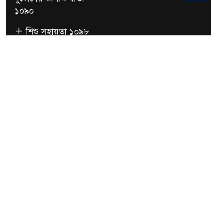
১০৯০
শিশু সহায়তা ১০৯৮
নারী ও শিশু নির্যাতন
১০৯২১
Contact Address
Tatulia, KaliaHoripur, Sirajganj Sadar
01740-330335
info@tatuliachuniahatihighschool.edu.bd
EIIN- 128416, & 12841612