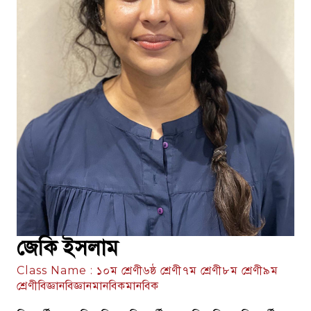
জেকি ইসলাম
Class Name : ১০ম শ্রেণী৬ষ্ঠ শ্রেণী৭ম শ্রেণী৮ম শ্রেণী৯ম
শ্রেণীবিজ্ঞানবিজ্ঞানমানবিকমানবিক