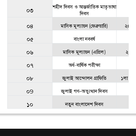
শহীদ দিবস ও আন্তর্জাতিক মাতৃভাষা
০৩
২১ 
দিবস
০৪
মাসিক মূল্যায়ন (ফেব্রুয়ারি)
২৪–২৭
০৫
বাংলা নববর্ষ
১৪
০৬
মাসিক মূল্যায়ন (এপ্রিল)
২৮ এ
০৭
অর্ধ-বার্ষিক পরীক্ষা
২২
০৮
জুলাই আন্দোলন গ্রাফিতি
১লা জু
০9
জুলাই গণ–অভ্যুত্থান দিবস
১০
নতুন বাংলাদেশ দিবস