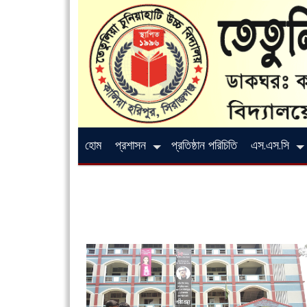
হোম
প্রশাসন
প্রতিষ্ঠান পরিচিতি
এস.এস.সি