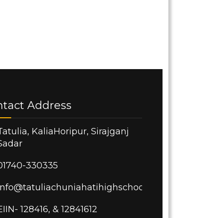
ntact Address
Tatulia, KaliaHoripur, Sirajganj
Sadar
01740-330335
info@tatuliachuniahatihighschool.edu.bd
EIIN- 128416, & 12841612